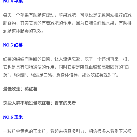
NO.4 苹果
每天一个苹果有助肠道蠕动，苹果减肥，可以说是无数网站推荐的减
肥食物，其实它真的有着减肥的作用，因为它膳食纤维水果，有助排
润肠道排肠毒的功效。
NO.5 红薯
红薯的绵绸而香甜的口感，让人流连忘返，吃了一个还想再来一根，
它也是具有润肠通便的作用，同时它更是降低血糖和高胆固醇的“良
药”，想减肥、想满足口感、想身体倍棒，那么吃红薯就对了。
最佳吃法：蒸红薯
这些人群不能过量吃红薯：胃寒的患者
NO.6 玉米
一粒粒金黄色的玉米粒，看起来极具吸引力，相信很多人看到玉米都