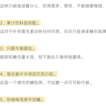
这样只能使进餐分心，吃得更多、更快，不能细嚼慢咽
2、果汁饮料是标配。
这对于补充维生素没有任何作用，仅仅只是液体糖衣炮弹而
3、只爱牛角面包。
脂肪和糖含量太高，却不能长久维持饱腹感。
4、混合麦片中添加巧克力粒。
这是一个埋伏的糖陷阱，不如撒一点可可粉代替。
5、在咖啡或茶中加糖。