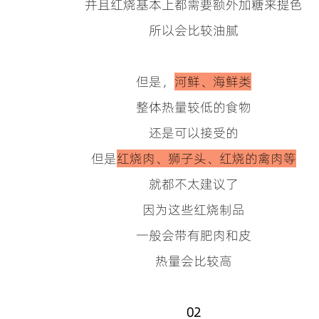
并且红烧基本上都需要额外加糖来提色
所以会比较油腻
但是，
河鲜、海鲜类
整体热量较低的食物
还是可以接受的
但是
红烧肉、狮子头、红烧的禽肉等
就都不太建议了
因为这些红烧制品
一般会带有肥肉和皮
热量会比较高
02