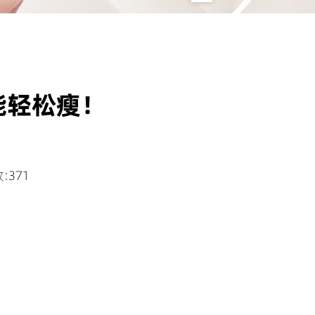
能轻松瘦！
:371