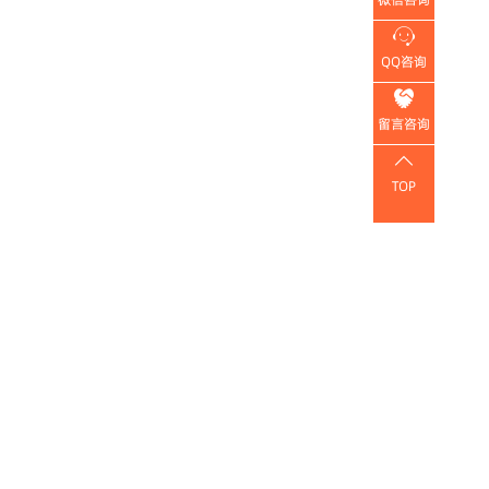

QQ咨询

留言咨询

TOP