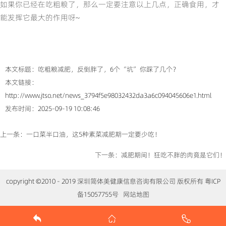
如果你已经在吃粗粮了，那么一定要注意以上几点，正确食用，才
能发挥它最大的作用呀~
本文标题：吃粗粮减肥，反倒胖了，6个“坑”你踩了几个？
本文链接：
http://www.jtso.net/news_3794f5e98032432da3a6c094045606e1.html
发布时间：2025-09-19 10:08:46
上一条：
一口菜半口油，这5种素菜减肥期一定要少吃！
下一条：
减肥期间！狂吃不胖的肉竟是它们！​
copyright ©2010 - 2019 深圳简体美健康信息咨询有限公司 版权所有 粤ICP
备15057755号
网站地图


